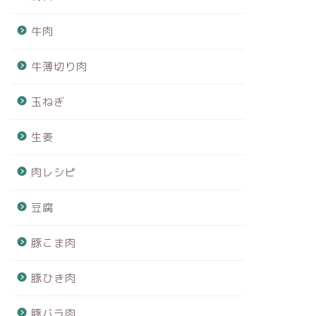
牛肉
牛薄切り肉
玉ねぎ
生姜
肉レシピ
豆腐
豚こま肉
豚ひき肉
豚バラ肉