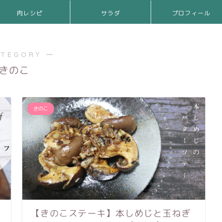
肉レシピ
サラダ
プロフィール
ATEGORY ―
きのこ
きのこ
【きのこステーキ】本しめじと玉ねぎ