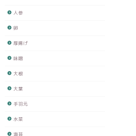
人参
卵
厚揚げ
味噌
大根
大葉
手羽元
水菜
海苔