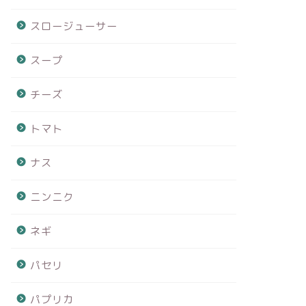
スロージューサー
スープ
チーズ
トマト
ナス
ニンニク
ネギ
パセリ
パプリカ