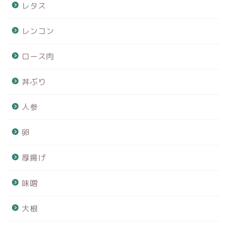
レタス
レンコン
ロース肉
丼ぶり
人参
卵
厚揚げ
味噌
大根