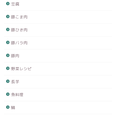
豆腐
豚こま肉
豚ひき肉
豚バラ肉
豚肉
野菜レシピ
長芋
魚料理
鯖