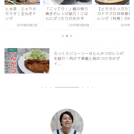
こってり！」鯖の照り
【とろろたっぷり】アボ
カツオと水菜・ミョ
きのレシピ紹介！ごは
カドマグロ丼卵黄乗せの
の薬味サラダ｜玉ね
にぴったりのおかず
レシピ（料理）の紹介！
レッシング
2019年9月9日
2019年9月4日
2019年9
ふっくらジューシーなとんかつのレシピ
を紹介！肉の下準備と粉のつけ方がポ
イ...