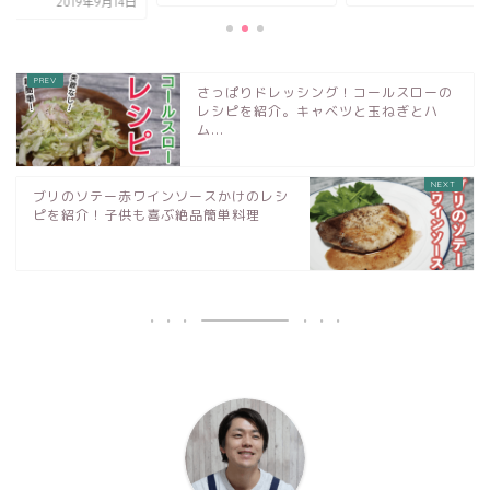
2019年9
さっぱりドレッシング！コールスローの
レシピを紹介。キャベツと玉ねぎとハ
ム...
ブリのソテー赤ワインソースかけのレシ
ピを紹介！子供も喜ぶ絶品簡単料理