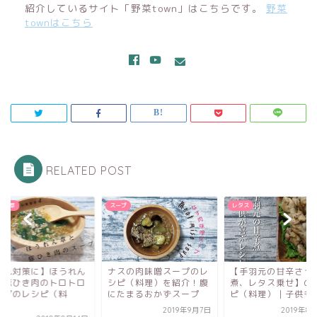
紹介しているサイト「野菜town」はこちらです。
野菜
townはこちら
RELATED POST
プ
レタス
ほうれん草
スの肉味噌スープのレ
【手羽元の甘辛さっぱり
【疲れ対策に】ほう
ピ（料理）を紹介！腹
煮、レタス乗せ】のレシ
草と豚ひき肉のトロ
たまるおかずスープ
ピ（料理）｜子供も...
スープのレシピ（料
理）...
2019年9月7日
2019年8月30日