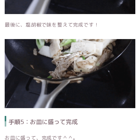
最後に、塩胡椒で味を整えて完成です！
手順5：お皿に盛って完成
お皿に盛って、完成です＾＾。