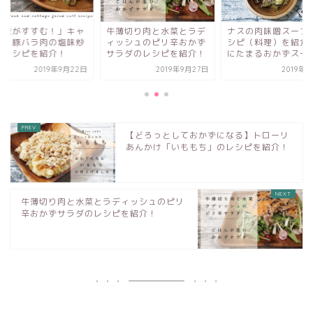
！」キャ
牛薄切り肉と水菜とラデ
ナスの肉味噌スープのレ
「ご
の塩味炒
ィッシュのピリ辛おかず
シピ（料理）を紹介！腹
ベツ
介！
サラダのレシピを紹介！
にたまるおかずスープ
めの
年9月22日
2019年9月27日
2019年9月7日
【どろっとしておかずになる】トローリ
あんかけ「いももち」のレシピを紹介！
牛薄切り肉と水菜とラディッシュのピリ
辛おかずサラダのレシピを紹介！