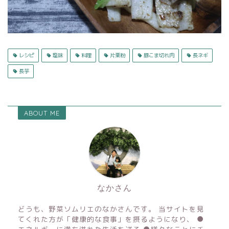
レシピ
塩味
料理
片栗粉
豚こま切れ肉
長ネギ
長芋
ABOUT ME
なかさん
どうも、野菜ソムリエのなかさんです。 当サイトを見
てくれた方が「健康的な食事」を摂るようになり、 ●